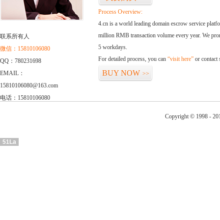
Process Overview:
4.cn is a world leading domain escrow service plat
million RMB transaction volume every year. We promi
联系所有人
5 workdays.
微信：15810106080
For detailed process, you can
“visit here”
or contact
QQ：780231698
BUY NOW
EMAIL：
>>
15810106080@163.com
电话：15810106080
Copyright © 1998 - 201
51La