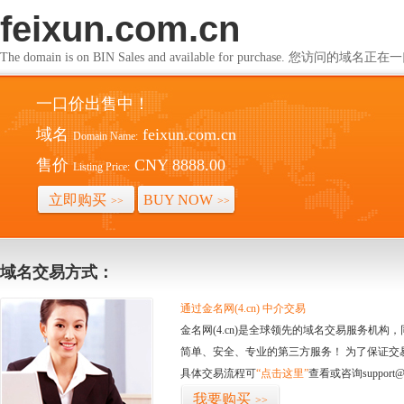
feixun.com.cn
The domain is on BIN Sales and available for purchase. 您访问的
一口价出售中！
域名
feixun.com.cn
Domain Name:
售价
CNY 8888.00
Listing Price:
立即购买
BUY NOW
>>
>>
域名交易方式：
通过金名网(4.cn) 中介交易
金名网(4.cn)是全球领先的域名交易服务机
简单、安全、专业的第三方服务！ 为了保证交
具体交易流程可
“点击这里”
查看或咨询support@
我要购买
>>